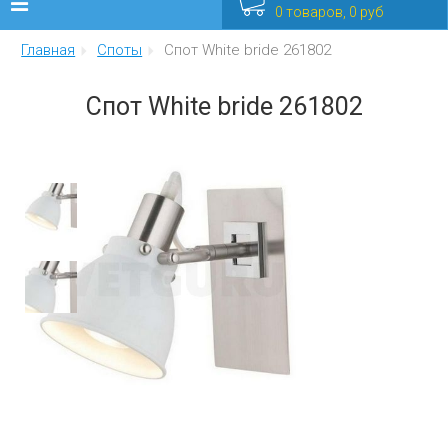
0 товаров, 0 руб
Главная
Споты
Спот White bride 261802
Люстры
Спот White bride 261802
Бра
Интерьерные
Уличные
Распродажа
Еще
Мебель