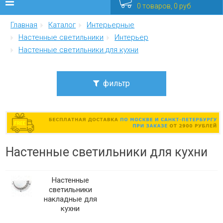
0 товаров, 0 руб
Главная
Каталог
Интерьерные
Люстры
Настенные светильники
Интерьер
Настенные светильники для кухни
Бра
Интерьерные
фильтр
Уличные
Цена
от
до
Распродажа
Настенные светильники для кухни
Еще
Стиль
арт-деко
Мебель
Настенные
классика
светильники
лофт
накладные для
минимализм
кухни
модерн