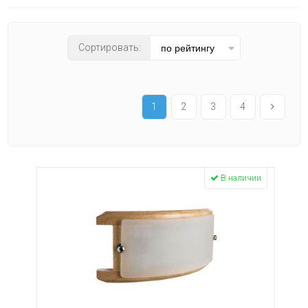
ретро
современный
техно
Цвет плафона
хай-тек
Сортировать:
бежевый
белый
дымчатый
желтый
1
2
3
4
золото
коричневый
прозрачный
серый
Материал плафона
хром
В наличии
акрил
черный
алюминий
без плафона
гипс
дерево
керамика
металл
пластик
Количество плафонов
силикон