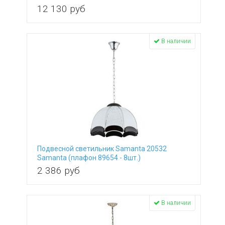
12 130
руб
Omnilux
Osgona
Reccagni Angelo
Rivoli
В наличии
Schonbek
Schuller
Simple Story
SLV
ST Luce
Stilfort
Svetresurs
Sylcom
TK Lighting
Подвесной светильник Samanta 20532
TopLight
Samanta (плафон 89654 - 8шт.)
Uniel
2 386
руб
Velante
Vele Luce
Vistosi
В наличии
Vitaluce
Wedo Light