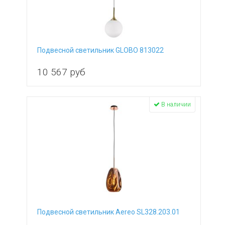
Lumina Deco
Luminex
Lumion
Lussole
Lussole LGO
Подвесной светильник GLOBO 813022
Lussole Loft
Mantra
10 567
руб
Mantra Tecnico
Martinez Y Orts
Maytoni
В наличии
MM Lampadari
Moderli
MW-Light
N-Light
Namat
Natali Kovaltseva
Nervilamp
Newport
Novotech
Nowodvorski
Подвесной светильник Aereo SL328.203.01
Odeon Light