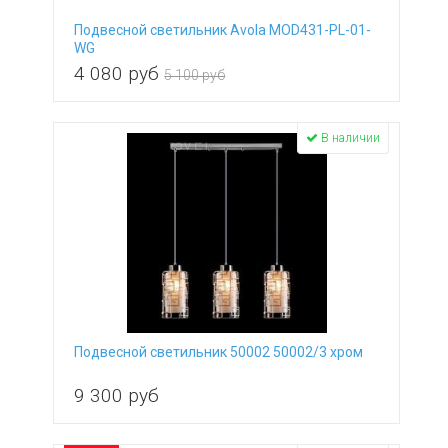
рельефный
Divinare
цветы
текстиль
сатин
Подвесной светильник Avola MOD431-PL-01-
Donolux
WG
текстиль
Eglo
4 080
руб
5 100 руб
Eichholtz
Elektrostandard
Eletto
В наличии
Escada
Eurosvet
Evoluce
F-Promo
Favourite
Fede
Feiss
Feron
Freya
Globo
Подвесной светильник 50002 50002/3 хром
Hiper
Horizon
9 300
руб
Horoz
Ideal Lux