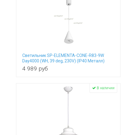
Светильник SP-ELEMENTA-CONE-R83-9W
Day4000 (WH, 39 deg, 230V) (IP40 Металл)
032773
4 989
руб
В наличии