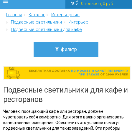
0 товаров, 0 руб
Главная
Каталог
Интерьерные
Люстры
Подвесные светильники
Интерьер
Подвесные светильники для кафе
Бра
Интерьерные
фильтр
Уличные
Цена
от
до
Распродажа
Подвесные светильники для кафе и
Еще
Стиль
ресторанов
американский винтаж
Мебель
ампир
Человек, посещающий кафе или ресторан, должен
ар нуво
чувствовать себя комфортно. Для этого важно организовать
арт-деко
качественное освещение. Обеспечить это условие помогут
винтаж
подвесные светильники для таких заведений. Эти приборы