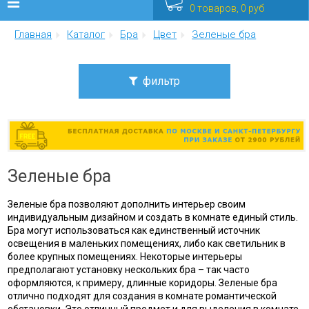
0 товаров, 0 руб
Главная
Каталог
Бра
Цвет
Зеленые бра
Люстры
Бра
фильтр
Интерьерные
Цена
от
до
Уличные
Зеленые бра
Распродажа
Стиль
американский винтаж
Зеленые бра позволяют дополнить интерьер своим
Еще
классика
индивидуальным дизайном и создать в комнате единый стиль.
модерн
Бра могут использоваться как единственный источник
Мебель
освещения в маленьких помещениях, либо как светильник в
ретро
более крупных помещениях. Некоторые интерьеры
современный
предполагают установку нескольких бра – так часто
флористика
оформляются, к примеру, длинные коридоры. Зеленые бра
отлично подходят для создания в комнате романтической