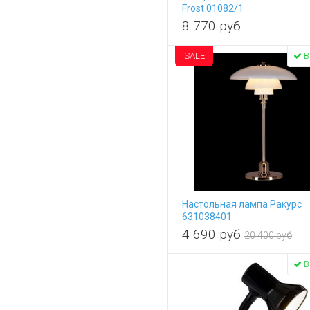
Moderli
Frost 01082/1
Moon Room
8 770
руб
MW-Light
Newport
SALE
В
Nowodvorski
Odeon Light
Omnilux
Rivoli
Seven Fires
Simple Story
ST Luce
Stilfort
Svetresurs
Настольная лампа Ракурс
TK Lighting
631038401
TopLight
4 690
руб
20 400 руб
Uniel
Velante
В
Vitaluce
Wertmark