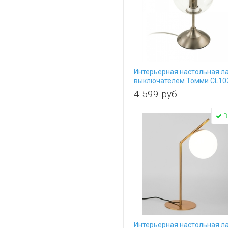
iLamp
Illuminati
ImperiumLoft
Indigo
Jago
Kink Light
Интерьерная настольная л
Kutek
выключателем Томми CL10
L'Arte Luce
4 599
руб
Loft It
Lucia Tucci
В
Lucide
Lumien Hall
Lumion
Lussole
Lussole LGO
Lussole Loft
Mantra
Mantra Tecnico
Maytoni
MM Lampadari
Интерьерная настольная л