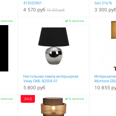
415033901
Geri 21676
4 570
руб
3 300
ру
15 250 руб
 наличии
В наличии
Настольная лампа интерьерная
Интерьерна
Velay OML-82504-01
Montone GR
5 800
руб
10 855
р
SALE
 наличии
В наличии