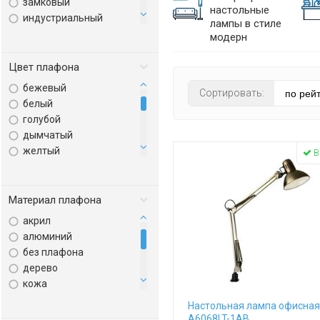
замковый
настольные
индустриальный
лампы в стиле
классика
модерн
лофт
минимализм
Цвет плафона
модерн
бежевый
Сортировать:
прованс
белый
ретро
голубой
современный
дымчатый
техно
желтый
В
хай-тек
зеленый
золото
коньячный
Материал плафона
коричневый
акрил
красный
алюминий
кремовый
без плафона
латунь
дерево
медь
кожа
оранжевый
металл
Настольная лампа офисная 
прозрачный
пвх
A6068LT-1AB