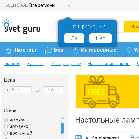
Ваш город:
Все регионы
Ваш регион - ?
Да
Нет
Люстры
Бра
Интерьерные
У
Главная
Каталог
Интерьерные
Настольные лампы
Цена
от
до
Стиль
Настольные ламп
ар нуво
арт-деко
восточный
Интерьерные