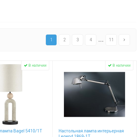
...
1
2
3
4
11
В наличии
В наличии
лампа Bagel 5410/1T
Настольная лампа интерьерная
Legend 1869-1T