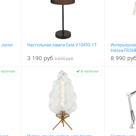
Junior
Настольная лампа Gela V10493-1T
Интерьерна
Inessa FR26
3 190
руб
8 990
ру
6 690 руб
 наличии
В наличии