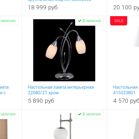
18 999
руб
20 100
р
SALE
 наличии
В наличии
ампа
Настольная лампа интерьерная
Настольная
я с
22080/2T хром
415033801
TL-
5 890
руб
4 570
ру
 наличии
В наличии