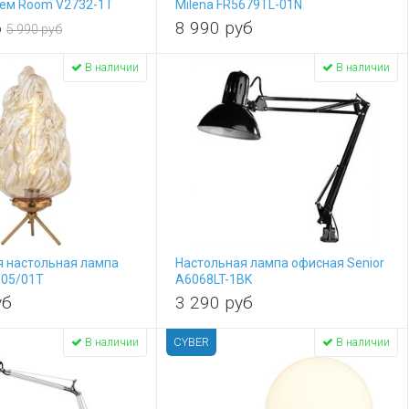
ем Room V2732-1T
Milena FR5679TL-01N
б
8 990
руб
5 990 руб
В наличии
В наличии
я настольная лампа
Настольная лампа офисная Senior
/05/01T
A6068LT-1BK
уб
3 290
руб
CYBER
В наличии
В наличии