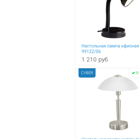
Настольная лампа офисная 
99122/06
1 210
руб
CYBER
В