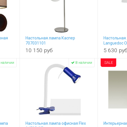
рная
Настольная лампа Каспер
Настольная
707031101
Languedoc 
10 150
руб
5 630
ру
SALE
 наличии
В наличии
ампа
Настольная лампа офисная Flex
Интерьерная