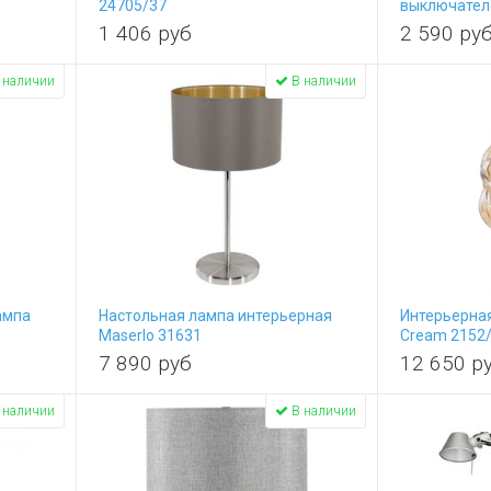
24705/37
выключател
1 406
руб
2 590
ру
 наличии
В наличии
ампа
Настольная лампа интерьерная
Интерьерна
Maserlo 31631
Cream 2152
7 890
руб
12 650
р
 наличии
В наличии