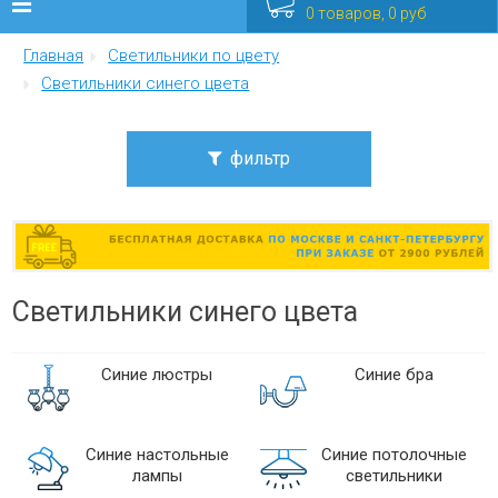
0 товаров, 0 руб
Главная
Светильники по цвету
Люстры
Светильники синего цвета
Бра
фильтр
Интерьерные
Цена
Уличные
от
до
Распродажа
Светильники синего цвета
Стиль
Еще
ар нуво
Синие люстры
Синие бра
арт-деко
Мебель
индустриальный
классика
лофт
Синие настольные
Синие потолочные
модерн
лампы
светильники
морской