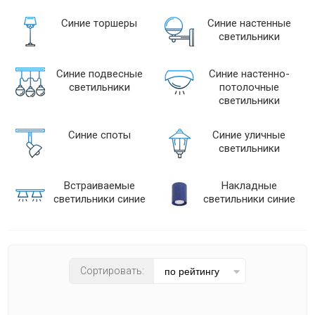
современный
Цвет плафона
Синие торшеры
Синие настенные
техно
светильники
белый
хай-тек
голубой
яркое и цветное
желтый
Синие подвесные
Синие настенно-
прозрачный
светильники
потолочные
синий
светильники
черный
Синие споты
Синие уличные
светильники
Материал плафона
акрил
Встраиваемые
Накладные
светильники синие
светильники синие
без плафона
керамика
металл
пластик
стекло
Сортировать:
ткань
хрусталь
Количество плафонов