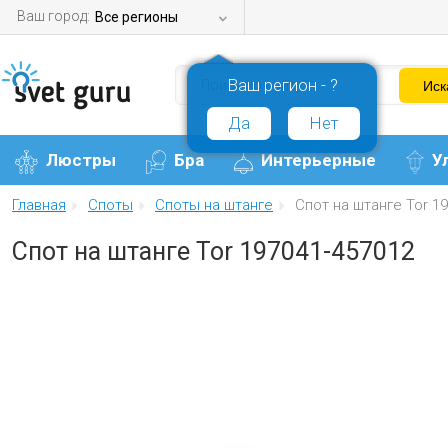
Ваш город:
Все регионы
Ваш регион - ?
Да
Нет
Люстры
Бра
Интерьерные
У
Главная
Споты
Споты на штанге
Спот на штанге Tor 1
Спот на штанге Tor 197041-457012