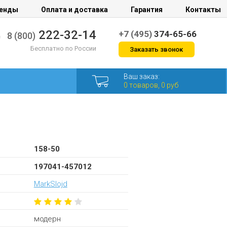
енды
Оплата и доставка
Гарантия
Контакты
222-32-14
+7 (495)
374-65-66
8 (800)
Бесплатно по России
Заказать звонок
Ваш заказ:
0 товаров, 0 руб
158-50
197041-457012
MarkSlojd
модерн