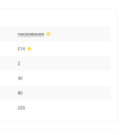
накаливания
E14
2
40
80
220