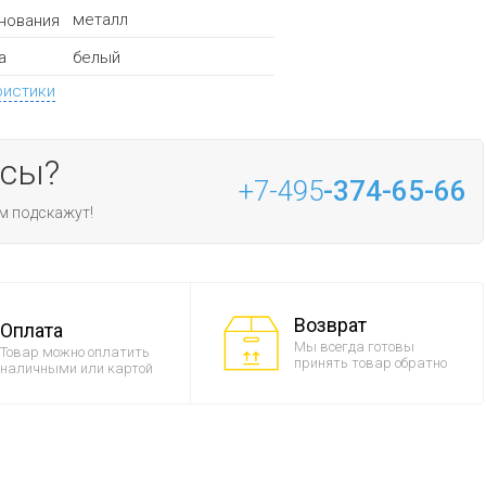
металл
нования
белый
а
ристики
осы?
+7-495
-374-65-66
м подскажут!
Возврат
Оплата
Мы всегда готовы
Товар можно оплатить
принять товар обратно
наличными или картой