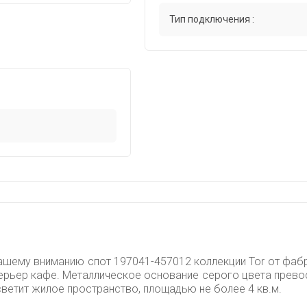
Тип подключения :
ашему вниманию спот 197041-457012 коллекции Tor от фабри
терьер кафе. Металлическое основание серого цвета превос
етит жилое пространство, площадью не более 4 кв.м.