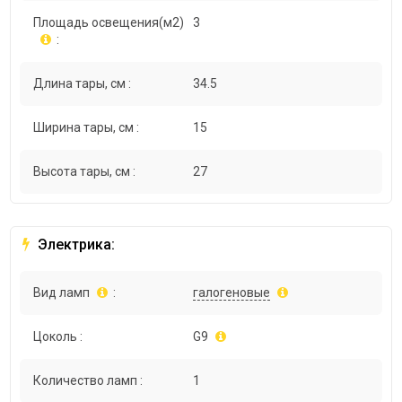
Площадь освещения(м2)
3
:
Длина тары, см :
34.5
Ширина тары, см :
15
Высота тары, см :
27
Электрика:
Вид ламп
:
галогеновые
Цоколь :
G9
Количество ламп :
1