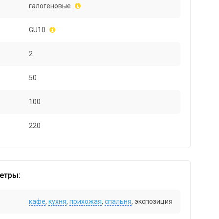
галогеновые
GU10
2
50
100
220
етры:
кафе
,
кухня
,
прихожая
,
спальня
, экспозиция