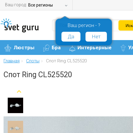
Ваш город:
Все регионы
Ваш регион - ?
Да
Нет
Люстры
Бра
Интерьерные
У
Главная
Споты
Спот Ring CL525520
Спот Ring CL525520