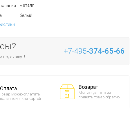
металл
нования
белый
а
ристики
осы?
+7-495
-374-65-66
м подскажут!
Возврат
Оплата
Мы всегда готовы
Товар можно оплатить
принять товар обратно
наличными или картой