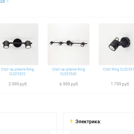
все
Спот на штанге Ring
Спот на штанге Ring
Спот Ring CL5255
CL525522
CL525542
3 999 руб
6 999 руб
1 799 руб
Электрика: