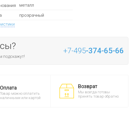
металл
нования
прозрачный
а
ристики
осы?
+7-495
-374-65-66
м подскажут!
Возврат
Оплата
Мы всегда готовы
Товар можно оплатить
принять товар обратно
наличными или картой