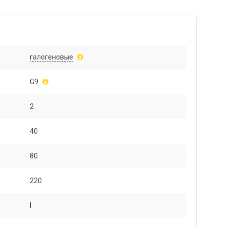
галогеновые
G9
2
40
80
220
I