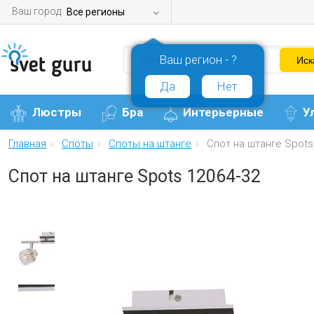
Ваш город:
Все регионы
Ваш регион - ?
Да
Нет
Люстры
Бра
Интерьерные
У
Главная
Споты
Споты на штанге
Спот на штанге Spots
Спот на штанге Spots 12064-32