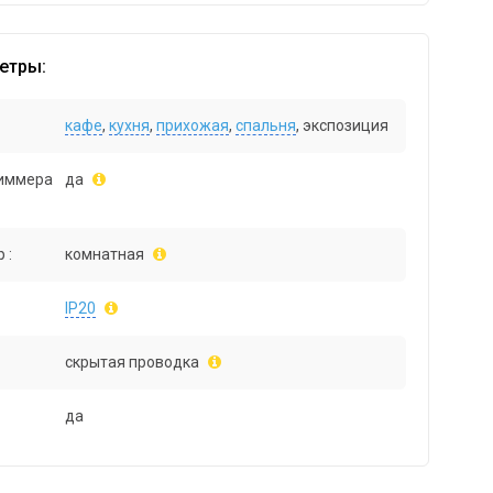
етры:
кафе
,
кухня
,
прихожая
,
спальня
, экспозиция
иммера
да
 :
комнатная
IP20
скрытая проводка
да