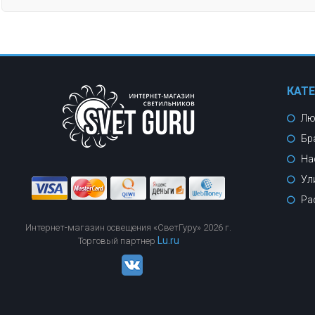
КАТ
Лю
Бр
На
Ул
Ра
Интернет-магазин освещения «СветГуру» 2026 г.
Lu.ru
Торговый партнер