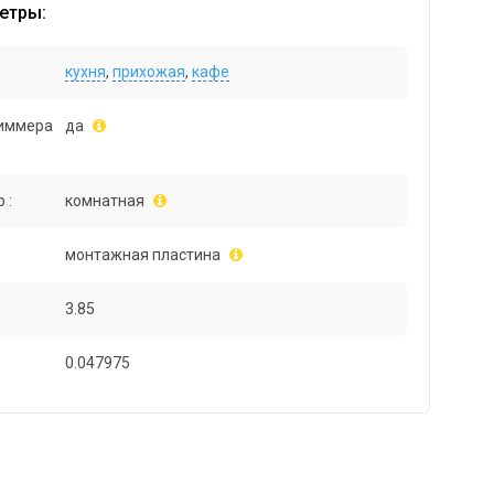
етры:
кухня
,
прихожая
,
кафе
иммера
да
 :
комнатная
монтажная пластина
3.85
0.047975