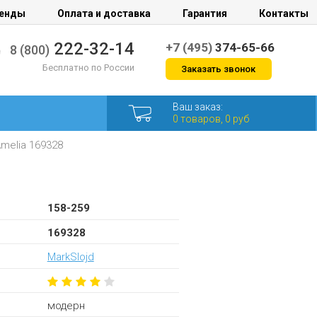
енды
Оплата и доставка
Гарантия
Контакты
222-32-14
+7 (495)
374-65-66
8 (800)
Бесплатно по России
Заказать звонок
Ваш заказ:
0 товаров, 0 руб
melia 169328
158-259
169328
MarkSlojd
модерн