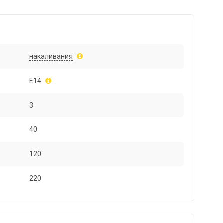
накаливания
E14
3
40
120
220