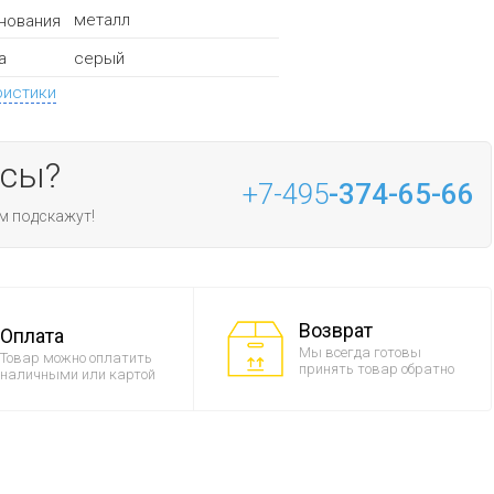
металл
нования
серый
а
ристики
осы?
+7-495
-374-65-66
м подскажут!
Возврат
Оплата
Мы всегда готовы
Товар можно оплатить
принять товар обратно
наличными или картой