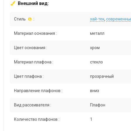
Внешний вид:
Стиль
:
хай-тек
,
современны
Материал основания :
металл
Цвет основания :
хром
Материал плафона :
стекло
Цвет плафона :
прозрачный
Направление плафонов :
вниз
Вид рассеивателя :
Плафон
Количество плафонов :
1