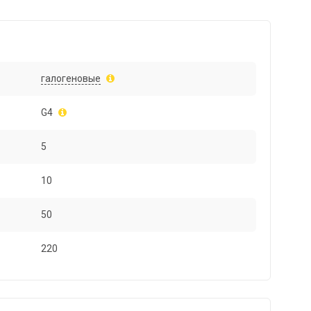
галогеновые
G4
5
10
50
220