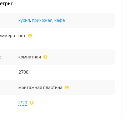
етры:
кухня
,
прихожая
,
кафе
иммера
нет
 :
комнатная
2700
монтажная пластина
IP20