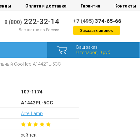
енды
Оплата и доставка
Гарантия
Контакты
222-32-14
+7 (495)
374-65-66
8 (800)
Бесплатно по России
Заказать звонок
Ваш заказ:
0 товаров, 0 руб
ьный Cool Ice A1442PL-5CC
107-1174
A1442PL-5CC
Arte Lamp
хай-тек