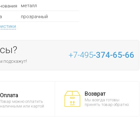
металл
нования
прозрачный
а
ристики
осы?
+7-495
-374-65-66
м подскажут!
Возврат
Оплата
Мы всегда готовы
Товар можно оплатить
принять товар обратно
наличными или картой