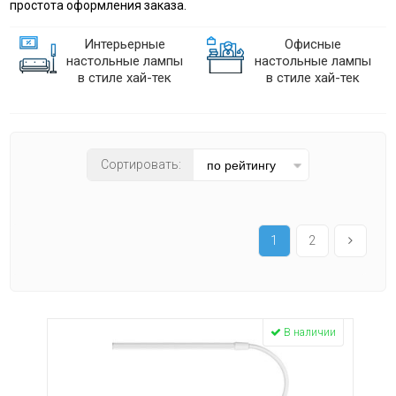
простота оформления заказа.
Цвет плафона
Интерьерные
Офисные
настольные лампы
настольные лампы
бежевый
в стиле хай-тек
в стиле хай-тек
белый
голубой
дымчатый
золото
красный
Сортировать:
матовый
прозрачный
Материал плафона
серый
акрил
1
2
синий
алюминий
тонированный
без плафона
черный
дерево
янтарный
металл
пластик
В наличии
полимер
полирезина
Количество плафонов
силикон