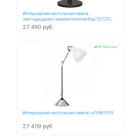
Интерьерная настольная лампа
светодиодная с выключателем Ray Z012TL-
L8B3K
27 490
руб
В наличии
Интерьерная настольная лампа Loft 865914
27 459
руб