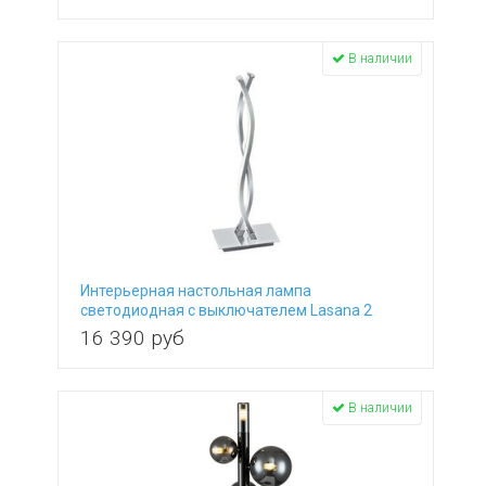
В наличии
Интерьерная настольная лампа
светодиодная с выключателем Lasana 2
96105
16 390
руб
В наличии