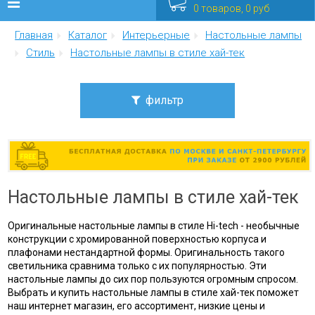
0 товаров, 0 руб
Главная
Каталог
Интерьерные
Настольные лампы
Люстры
Стиль
Настольные лампы в стиле хай-тек
Бра
фильтр
Интерьерные
Цена
Уличные
от
до
Распродажа
Настольные лампы в стиле хай-тек
Стиль
Еще
лофт
Оригинальные настольные лампы в стиле Hi-tech - необычные
минимализм
конструкции с хромированной поверхностью корпуса и
Мебель
модерн
плафонами нестандартной формы. Оригинальность такого
светильника сравнима только с их популярностью. Эти
современный
настольные лампы до сих пор пользуются огромным спросом.
техно
Выбрать и купить настольные лампы в стиле хай-тек поможет
хай-тек
наш интернет магазин, его ассортимент, низкие цены и