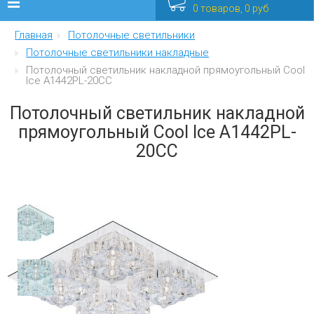
0 товаров, 0 руб
Главная
Потолочные светильники
Люстры
Потолочные светильники накладные
Потолочный светильник накладной прямоугольный Cool
Бра
Ice A1442PL-20CC
Интерьерные
Потолочный светильник накладной
прямоугольный Cool Ice A1442PL-
Уличные
20CC
Распродажа
Еще
Мебель