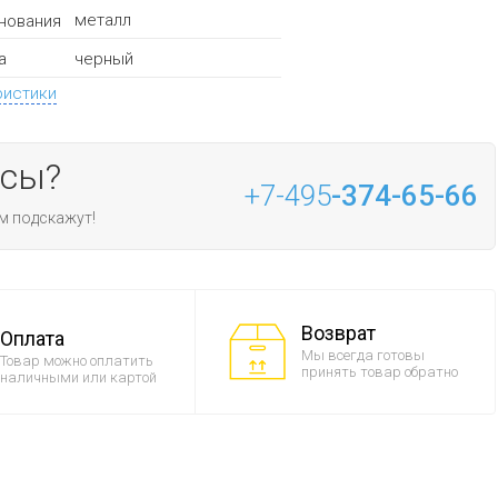
металл
нования
черный
а
ристики
осы?
+7-495
-374-65-66
м подскажут!
Возврат
Оплата
Мы всегда готовы
Товар можно оплатить
принять товар обратно
наличными или картой