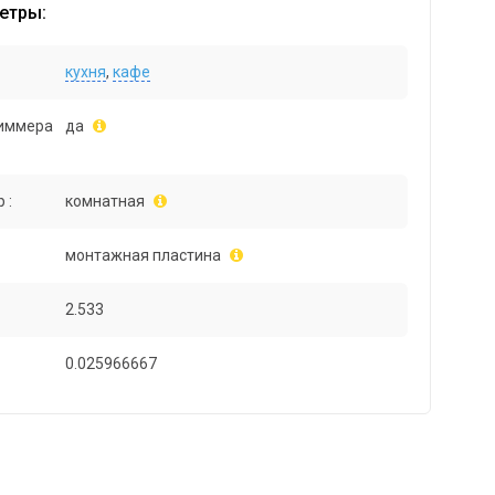
етры:
кухня
,
кафе
иммера
да
 :
комнатная
монтажная пластина
2.533
0.025966667