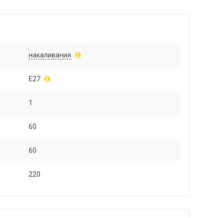
накаливания
E27
1
60
60
220