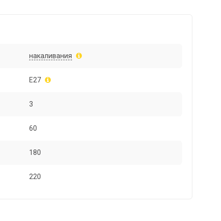
накаливания
E27
3
60
180
220