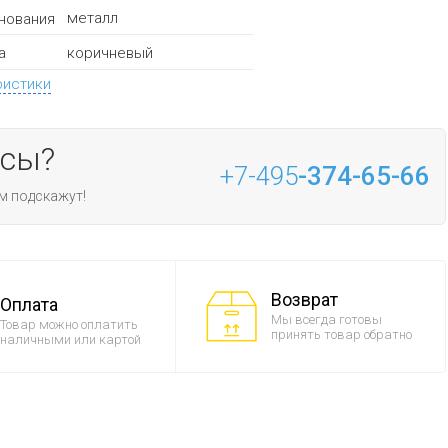
металл
нования
коричневый
а
ристики
осы?
+7-495
-374-65-66
м подскажут!
Возврат
Оплата
Мы всегда готовы
Товар можно оплатить
принять товар обратно
наличными или картой