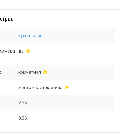
етры:
кухня
,
кафе
иммера
да
 :
комнатная
монтажная пластина
2.75
0.06