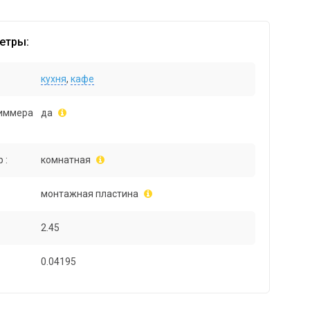
етры:
кухня
,
кафе
иммера
да
 :
комнатная
монтажная пластина
2.45
0.04195