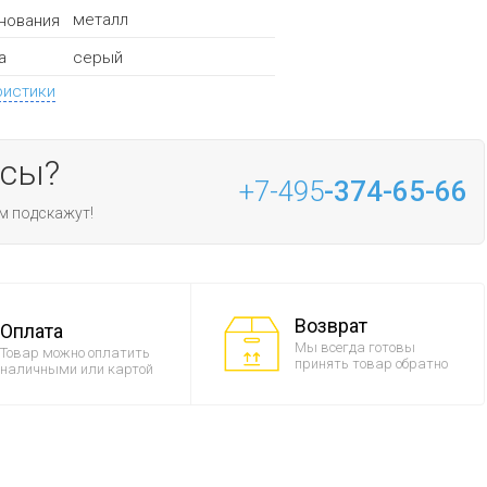
металл
нования
серый
а
ристики
осы?
+7-495
-374-65-66
м подскажут!
Возврат
Оплата
Мы всегда готовы
Товар можно оплатить
принять товар обратно
наличными или картой