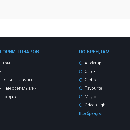
ЕГОРИИ ТОВАРОВ
ПО БРЕНДАМ
стры
Artelamp
а
Citilux
стольные лампы
Globo
ичные светильники
Favourite
спродажа
Maytoni
Odeon Light
Все бренды...