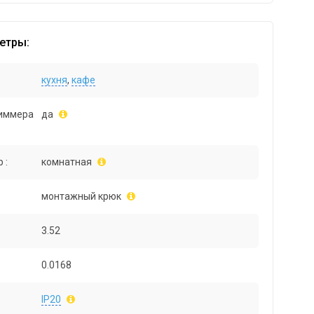
етры:
кухня
,
кафе
иммера
да
 :
комнатная
монтажный крюк
3.52
0.0168
IP20