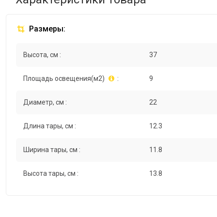
Размеры:
Высота, см :
37
Площадь освещения(м2)
:
9
Диаметр, см :
22
Длина тары, см :
12.3
Ширина тары, см :
11.8
Высота тары, см :
13.8