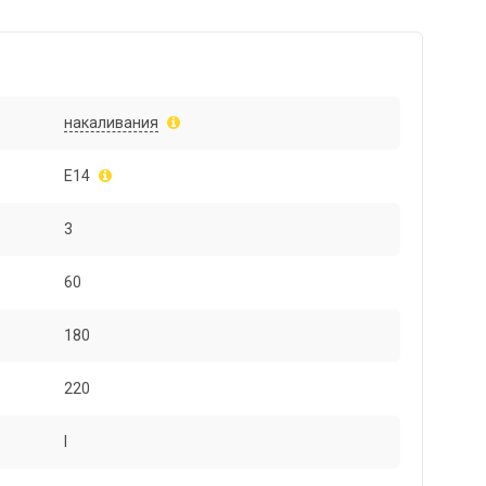
накаливания
E14
3
60
180
220
I