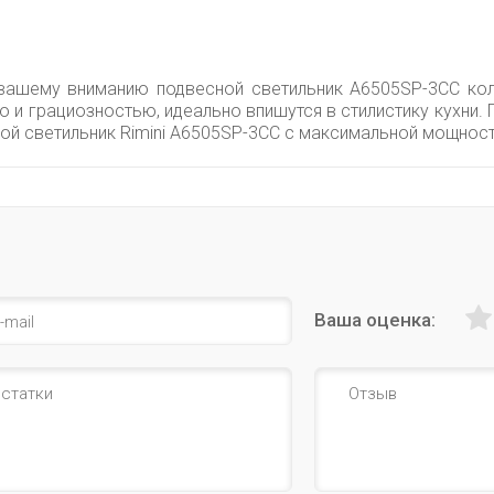
 вашему вниманию подвесной светильник A6505SP-3CC колл
 и грациозностью, идеально впишутся в стилистику кухни. 
ной светильник Rimini A6505SP-3CC с максимальной мощнос
Ваша оценка: