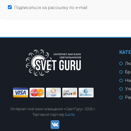
Подписаться на рассылку по e-mail
КАТ
Лю
Бр
На
Ул
Ра
Интернет-магазин освещения «СветГуру» 2026 г.
Lu.ru
Торговый партнер