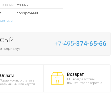
металл
нования
прозрачный
а
ристики
осы?
+7-495
-374-65-66
м подскажут!
Возврат
Оплата
Мы всегда готовы
Товар можно оплатить
принять товар обратно
наличными или картой