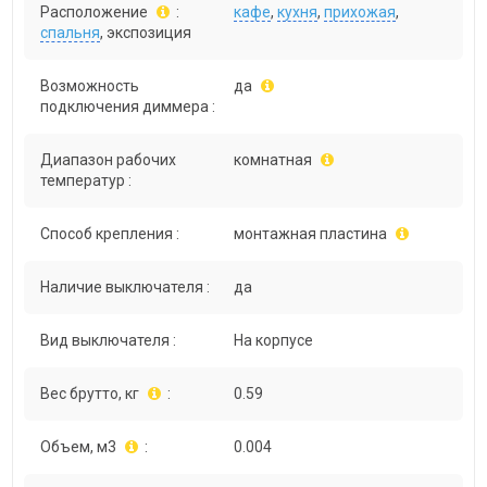
Расположение
:
кафе
,
кухня
,
прихожая
,
спальня
, экспозиция
Возможность
да
подключения диммера :
Диапазон рабочих
комнатная
температур :
Способ крепления :
монтажная пластина
Наличие выключателя :
да
Вид выключателя :
На корпусе
Вес брутто, кг
:
0.59
Объем, м3
:
0.004