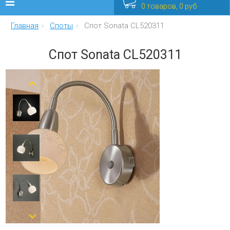
0 товаров, 0 руб
Главная
Споты
Спот Sonata CL520311
Люстры
Спот Sonata CL520311
Бра
Интерьерные
Уличные
Распродажа
Еще
Мебель