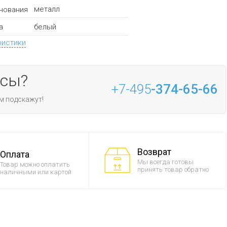
металл
нования
белый
а
ристики
осы?
+7-495
-374-65-66
м подскажут!
Возврат
Оплата
Мы всегда готовы
Товар можно оплатить
принять товар обратно
наличными или картой