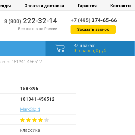
енды
Оплата и доставка
Гарантия
Контакты
222-32-14
+7 (495)
374-65-66
8 (800)
Бесплатно по России
Заказать звонок
Ваш заказ:
0 товаров, 0 руб
ambi 181341-456512
158-396
181341-456512
MarkSlojd
классика