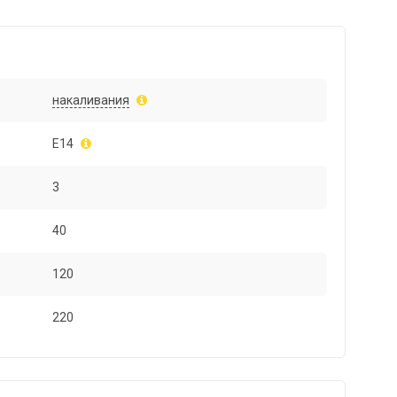
накаливания
E14
3
40
120
220