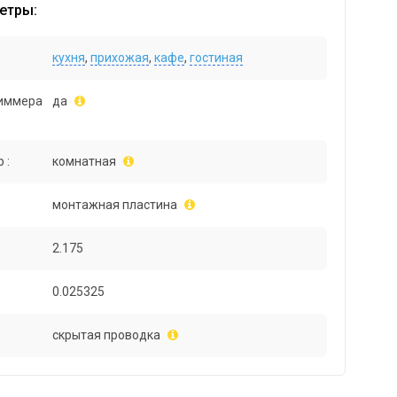
етры:
кухня
,
прихожая
,
кафе
,
гостиная
иммера
да
 :
комнатная
монтажная пластина
2.175
0.025325
скрытая проводка