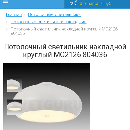
0 товаров, 0 руб
Главная
Потолочные светильники
Люстры
Потолочные светильники накладные
Потолочный светильник накладной круглый MС2126
Бра
804036
Интерьерные
Потолочный светильник накладной
круглый MС2126 804036
Уличные
Распродажа
Еще
Мебель