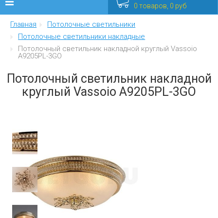
0 товаров, 0 руб
Главная
Потолочные светильники
Люстры
Потолочные светильники накладные
Потолочный светильник накладной круглый Vassoio
Бра
A9205PL-3GO
Интерьерные
Потолочный светильник накладной
круглый Vassoio A9205PL-3GO
Уличные
Распродажа
Еще
Мебель