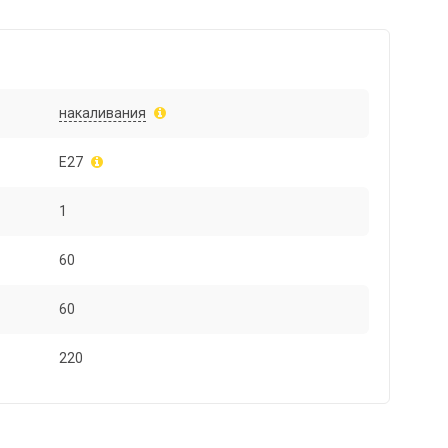
накаливания
E27
1
60
60
220