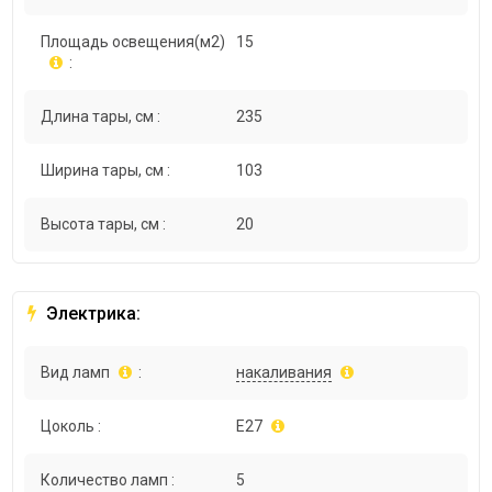
Площадь освещения(м2)
15
:
Длина тары, см :
235
Ширина тары, см :
103
Высота тары, см :
20
Электрика:
Вид ламп
:
накаливания
Цоколь :
E27
Количество ламп :
5