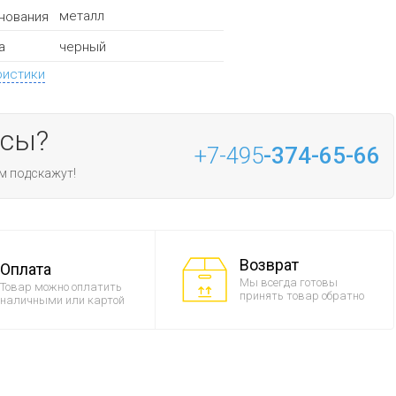
металл
нования
черный
а
ристики
осы?
+7-495
-374-65-66
м подскажут!
Возврат
Оплата
Мы всегда готовы
Товар можно оплатить
принять товар обратно
наличными или картой