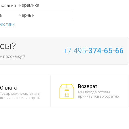
керамика
нования
черный
а
ристики
осы?
+7-495
-374-65-66
м подскажут!
Возврат
Оплата
Мы всегда готовы
Товар можно оплатить
принять товар обратно
наличными или картой