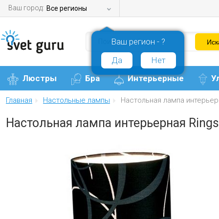
Ваш город:
Все регионы
Ваш регион - ?
Да
Нет
Люстры
Бра
Интерьерные
У
Главная
Настольные лампы
Настольная лампа интерьерн
Настольная лампа интерьерная Ring