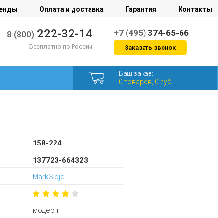
енды
Оплата и доставка
Гарантия
Контакты
222-32-14
+7 (495)
374-65-66
8 (800)
Бесплатно по России
Заказать звонок
Ваш заказ:
0 товаров, 0 руб
158-224
137723-664323
MarkSlojd
модерн