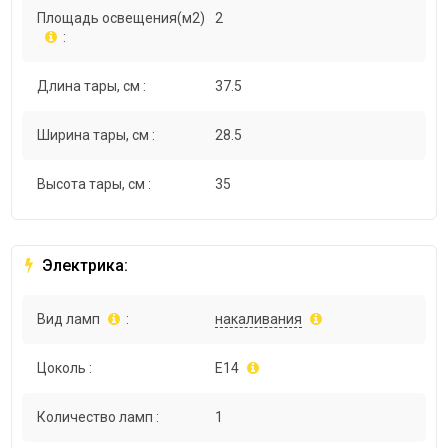
Площадь освещения(м2)
2
:
Длина тары, см :
37.5
Ширина тары, см :
28.5
Высота тары, см :
35
Электрика:
Вид ламп
:
накаливания
Цоколь :
E14
Количество ламп :
1