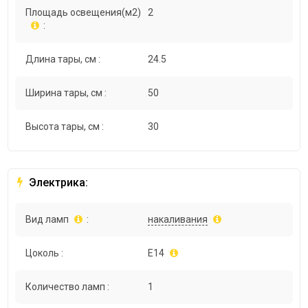
Площадь освещения(м2)
2
:
Длина тары, см :
24.5
Ширина тары, см :
50
Высота тары, см :
30
Электрика:
Вид ламп
:
накаливания
Цоколь :
E14
Количество ламп :
1