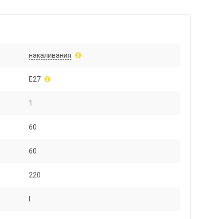
накаливания
E27
1
60
60
220
I