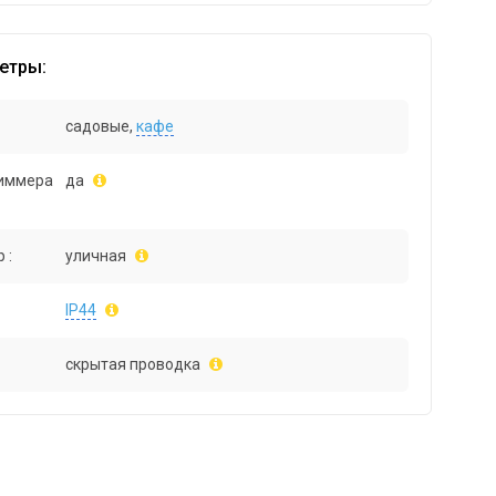
етры:
садовые,
кафе
иммера
да
 :
уличная
IP44
скрытая проводка