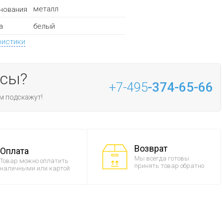
металл
нования
белый
а
ристики
осы?
+7-495
-374-65-66
м подскажут!
Возврат
Оплата
Мы всегда готовы
Товар можно оплатить
принять товар обратно
наличными или картой