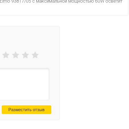
к Elmo 93817/05 с максимальной мощностью 60W осветит