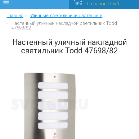
0 товаров, 0 руб
Главная
Уличные светильники настенные
Люстры
Настенный уличный накладной светильник Todd
47698/82
Бра
Настенный уличный накладной
Интерьерные
светильник Todd 47698/82
Уличные
Распродажа
Еще
Мебель