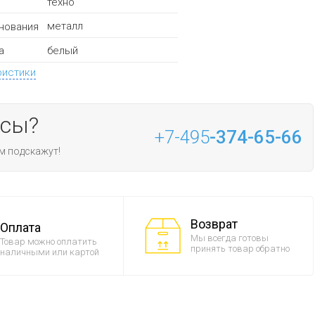
техно
металл
нования
белый
а
ристики
осы?
+7-495
-374-65-66
м подскажут!
Возврат
Оплата
Мы всегда готовы
Товар можно оплатить
принять товар обратно
наличными или картой