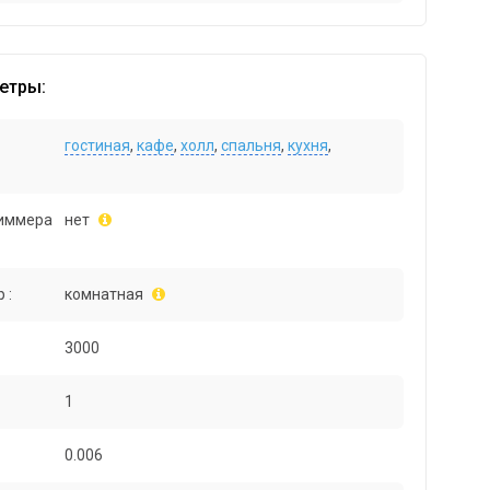
етры:
гостиная
,
кафе
,
холл
,
спальня
,
кухня
,
иммера
нет
 :
комнатная
3000
1
0.006