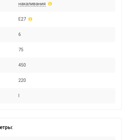
накаливания
E27
6
75
450
220
I
етры: