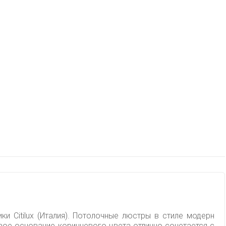
и Citilux (Италия). Потолочные люстры в стиле модерн
вое основание коричневого цвета отлично сочетается с