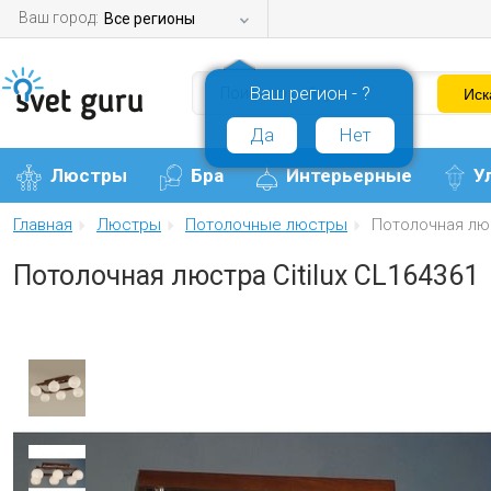
Ваш город:
Все регионы
Ваш регион - ?
Да
Нет
Люстры
Бра
Интерьерные
У
Главная
Люстры
Потолочные люстры
Потолочная люс
Потолочная люстра Citilux CL164361