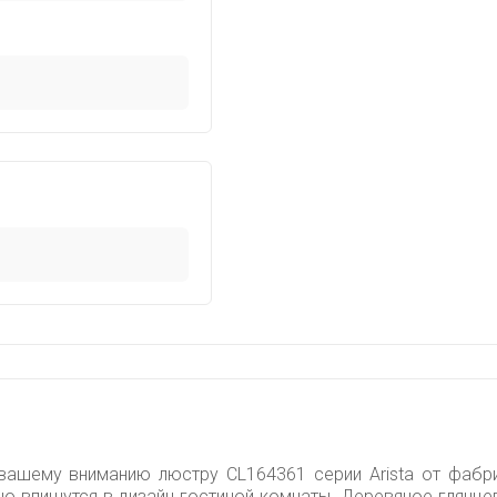
вашему вниманию люстру CL164361 серии Arista от фабрик
но впишутся в дизайн гостиной комнаты. Деревяное глянце