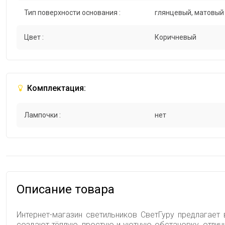
Тип поверхности основания :
глянцевый, матовый
Цвет :
Коричневый
Комплектация:
Лампочки :
нет
Описание товара
Интернет-магазин светильников СветГуру предлагает 
создают тёплую, простую и уютную обстановку, отлич