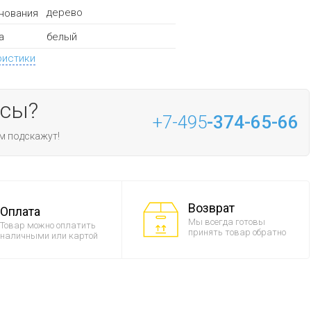
дерево
нования
белый
а
ристики
осы?
+7-495
-374-65-66
м подскажут!
Возврат
Оплата
Мы всегда готовы
Товар можно оплатить
принять товар обратно
наличными или картой