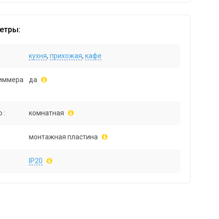
етры:
кухня
,
прихожая
,
кафе
иммера
да
 :
комнатная
монтажная пластина
IP20