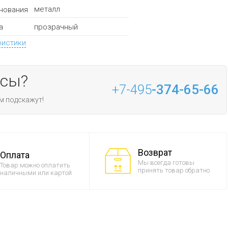
металл
нования
прозрачный
а
ристики
осы?
+7-495
-374-65-66
м подскажут!
Возврат
Оплата
Мы всегда готовы
Товар можно оплатить
принять товар обратно
наличными или картой