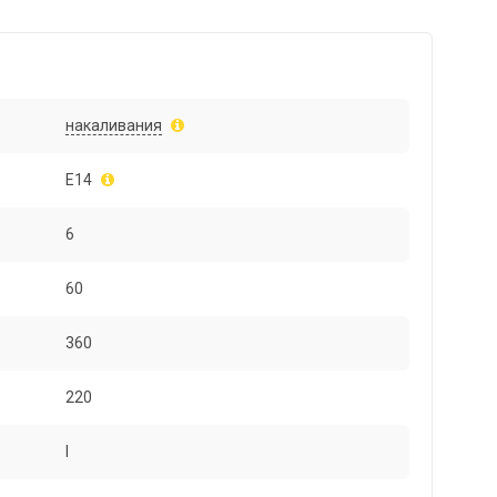
накаливания
E14
6
60
360
220
I