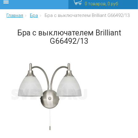
0 товаров, 0 руб
Главная
Бра
Бра с выключателем Brilliant G66492/13
Люстры
Бра с выключателем Brilliant
Бра
G66492/13
Интерьерные
Уличные
Распродажа
Еще
Мебель