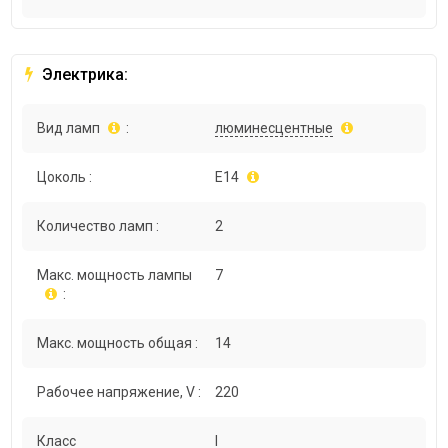
Электрика:
Вид ламп
:
люминесцентные
Цоколь :
E14
Количество ламп :
2
Макс. мощность лампы
7
:
Макс. мощность общая :
14
Рабочее напряжение, V :
220
Класс
I