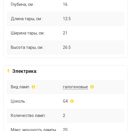
Глубина, см :
16
Длина тары, см :
12.5
Ширина тары, см :
21
Высота тары, см :
26.5
Электрика:
Вид ламп
:
галогеновые
Цоколь :
G4
Количество ламп :
2
Макс. мощность лампы
20