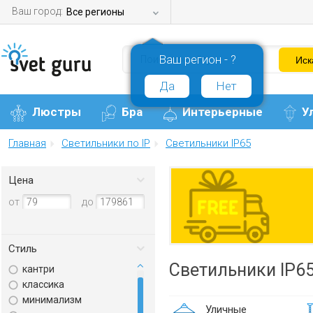
Ваш город:
Все регионы
Ваш регион - ?
Да
Нет
Люстры
Бра
Интерьерные
У
Главная
Светильники по IP
Светильники IP65
Цена
от
до
Стиль
Светильники IP6
кантри
классика
минимализм
Уличные