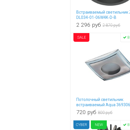
Встраиваемый светильник
DL034-01-06W4K-D-B
2 296
руб
2 870 руб
SALE
В
Потолочный светильник
встраиваемый Aqua 36930
720
руб
800 руб
CYBER
NEW
В