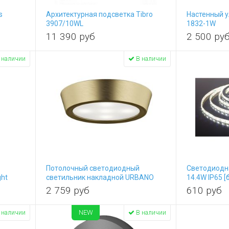
s
Архитектурная подсветка Tibro
Настенный у
3907/10WL
1832-1W
11 390
руб
2 500
ру
 наличии
В наличии
Потолочный светодиодный
Светодиодна
ght
светильник накладной URBANO
14.4W IP65 
214914
белый свет
2 759
руб
610
руб
NEW
 наличии
В наличии