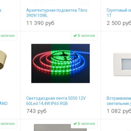
s
Архитектурная подсветка Tibro
Грунтовый с
3909/10WL
1T
11 390
руб
2 500
ру
 наличии
В наличии
Светодиодная лента 5050 12V
Встраиваем
BANO
60Led 14,4W IP65 RGB
светильник 
743
руб
1 082
ру
 наличии
В наличии