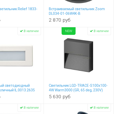
ветильник Relief 1833-
Встраиваемый светильник Zoom
DL034-01-06W4K-B
б
2 870
руб
NEW
В наличии
В наличии
ый светодиодный
Светильник LGD-TRACE-S100x100-
уличный IL.0013.2635
4W Warm3000 (GR, 65 deg, 230V)
(IP65 Металл) 029960
б
5 630
руб
В наличии
В наличии