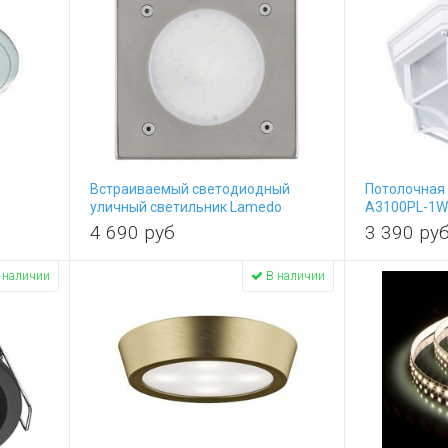
Встраиваемый светодиодный
Потолочная
5
уличный светильник Lamedo
A3100PL-1
93481
4 690
руб
3 390
ру
 наличии
В наличии