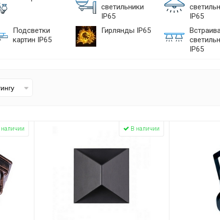
светильники
светиль
IP65
IP65
Подсветки
Гирлянды IP65
Встраив
картин IP65
светиль
IP65
 наличии
В наличии