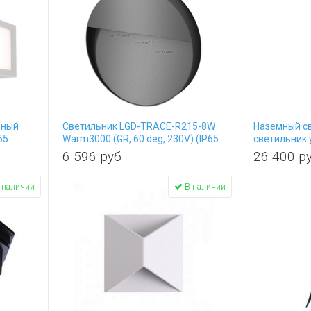
чный
Светильник LGD-TRACE-R215-8W
Наземный с
65
Warm3000 (GR, 60 deg, 230V) (IP65
светильник 
Металл) 029957
6 596
руб
26 400
р
 наличии
В наличии