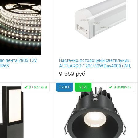
я лента 2835 12V
Настенно-потолочный светильник
 IP65
ALT-LARGO-1200-30W Day4000 (WH,
120 deg, 230V) (IP65 Пластик)
9 559
руб
030991
CYBER
NEW
В наличии
В наличии