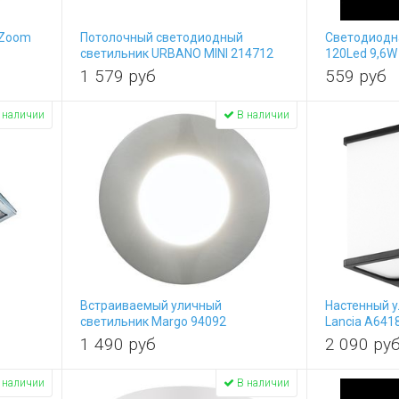
 Zoom
Потолочный светодиодный
Светодиодна
светильник URBANO MINI 214712
120Led 9,6W
1 579
руб
559
руб
 наличии
В наличии
Встраиваемый уличный
Настенный 
6
светильник Margo 94092
Lancia A641
1 490
руб
2 090
ру
 наличии
В наличии