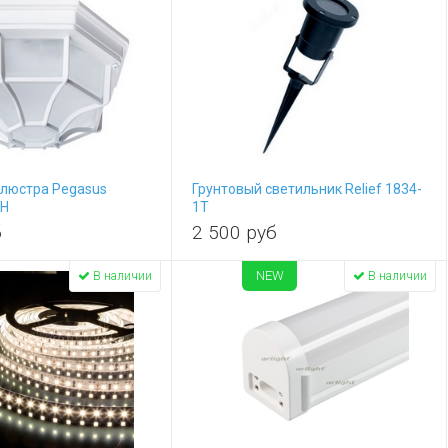
 люстра Pegasus
Грунтовый светильник Relief 1834-
WH
1T
б
2 500
руб
NEW
В наличии
В наличии