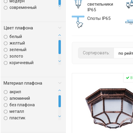
модерн
светильники
современный
IP65
техно
Споты IP65
хай-тек
Цвет плафона
белый
желтый
зеленый
Сортировать:
золото
коричневый
прозрачный
серебро
В
серый
Материал плафона
черный
акрил
янтарный
алюминий
без плафона
металл
пластик
поликарбонат
полимер