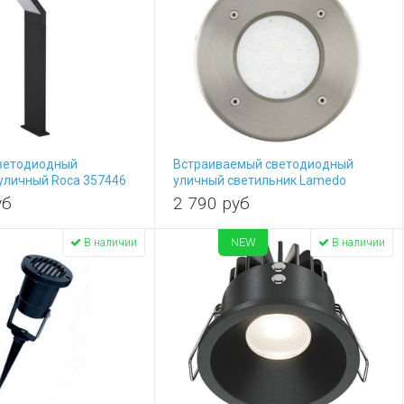
ветодиодный
Встраиваемый светодиодный
уличный Roca 357446
уличный светильник Lamedo
93482
уб
2 790
руб
NEW
В наличии
В наличии