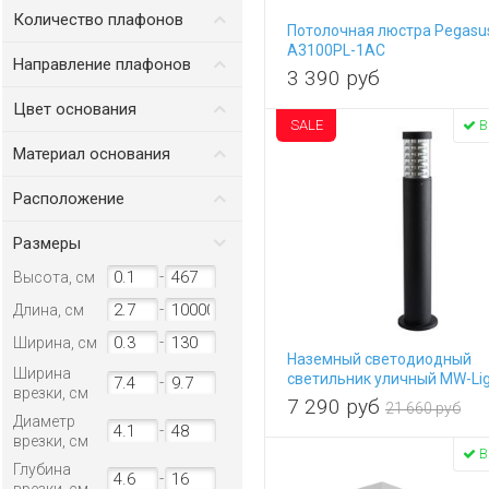
полиметилметакрилат
Количество плафонов
Потолочная люстра Pegasu
полипропилен
A3100PL-1AC
от
до
Направление плафонов
полиэтилен
3 390
руб
селикатное стекло
вверх
Цвет основания
стекло
вверх/вниз
SALE
В
бежевый
вниз
Материал основания
белый
алюминий
бронза
Расположение
латунь
графитовый
бассейн
металл
желтый
Размеры
ванная
пластик
зеленый
-
Высота, см
веранда и беседка
полиамид
золото
гостиная
поликарбонат
-
коричневый
Длина, см
дача
полимер
медь
-
Ширина, см
зал
полипропилен
никель
Наземный светодиодный
Ширина
кабинет
полиэтилен
светильник уличный MW-Li
-
серебро
врезки, см
807041801
кафе
силикон
7 290
руб
серый
21 660 руб
Диаметр
кухня
стекло
-
хром
врезки, см
магазин
черный
В
Глубина
офис
-