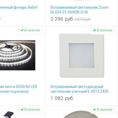
личный фонарь Relief
Встраиваемый светильник Zoom
DL034-01-06W3K-D-W
б
2 296
руб
2 870 руб
В наличии
В наличии
я лента 5050/60 LED
Встраиваемый светодиодный
[белая подложка]
светильник уличный IL.0013.2435
1 082
руб
В наличии
В наличии