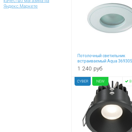
Mantra
Maytoni
MW-Light
Novotech
Nowodvorski
Oasis Light
Odeon Light
SLV
Потолочный светильник
ST Luce
встраиваемый Aqua 36930
SWG
1 240
руб
Uniel
Volpe
CYBER
NEW
В
Русские фонари
ЭРА