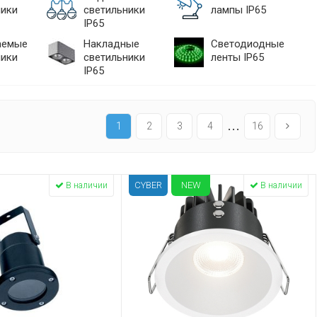
ники
светильники
лампы IP65
IP65
аемые
Накладные
Светодиодные
ники
светильники
ленты IP65
IP65
...
1
2
3
4
16
CYBER
NEW
В наличии
В наличии