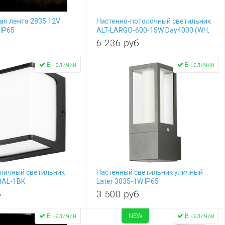
я лента 2835 12V
Настенно-потолочный светильник
 IP65
ALT-LARGO-600-15W Day4000 (WH,
120 deg, 230V) (IP65 Пластик)
6 236
руб
030989
В наличии
В наличии
уличный светильник
Настенный светильник уличный
8AL-1BK
Later 3035-1W IP65
б
3 500
руб
NEW
В наличии
В наличии