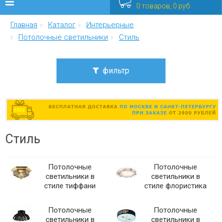
0 товаров, 0 руб
Главная
Каталог
Интерьерные
Люстры
Потолочные светильники
Стиль
Бра
фильтр
Интерьерные
Уличные
Распродажа
Стиль
Еще
Потолочные
Потолочные
Мебель
светильники в
светильники в
стиле тиффани
стиле флористика
Потолочные
Потолочные
светильники в
светильники в