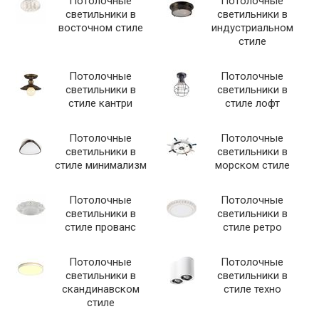
Потолочные
Потолочные
светильники в
светильники в
восточном стиле
индустриальном
стиле
Потолочные
Потолочные
светильники в
светильники в
стиле кантри
стиле лофт
Потолочные
Потолочные
светильники в
светильники в
стиле минимализм
морском стиле
Потолочные
Потолочные
светильники в
светильники в
стиле прованс
стиле ретро
Потолочные
Потолочные
светильники в
светильники в
скандинавском
стиле техно
стиле