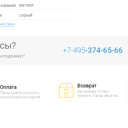
металл
нования
серый
а
ристики
осы?
+7-495
-374-65-66
м подскажут!
Возврат
Оплата
Мы всегда готовы
Товар можно оплатить
принять товар обратно
наличными или картой