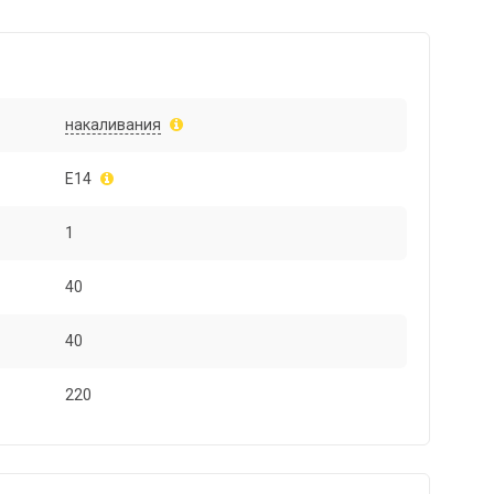
накаливания
E14
1
40
40
220