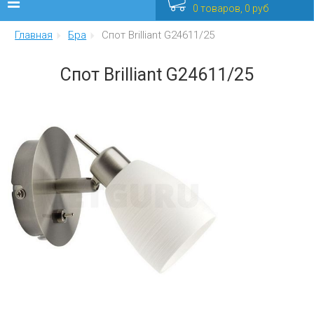
0 товаров, 0 руб
Главная
Бра
Спот Brilliant G24611/25
Люстры
Спот Brilliant G24611/25
Бра
Интерьерные
Уличные
Распродажа
Еще
Мебель