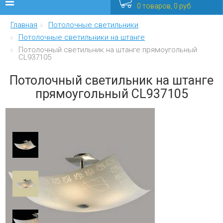
0 товаров, 0 руб
Главная
Потолочные светильники
Люстры
Потолочные светильники на штанге
Потолочный светильник на штанге прямоугольный
Бра
CL937105
Интерьерные
Потолочный светильник на штанге
прямоугольный CL937105
Уличные
Распродажа
Еще
Мебель