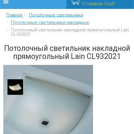
0 товаров, 0 руб
Главная
Потолочные светильники
Люстры
Потолочные светильники накладные
Потолочный светильник накладной прямоугольный Lain
Бра
CL932021
Интерьерные
Потолочный светильник накладной
прямоугольный Lain CL932021
Уличные
Распродажа
Еще
Мебель