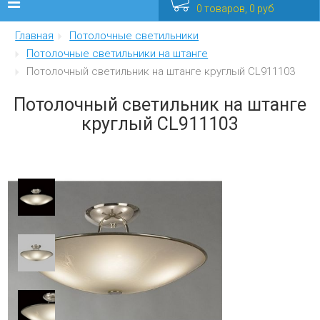
0 товаров, 0 руб
Главная
Потолочные светильники
Люстры
Потолочные светильники на штанге
Потолочный светильник на штанге круглый CL911103
Бра
Потолочный светильник на штанге
Интерьерные
круглый CL911103
Уличные
Распродажа
Еще
Мебель