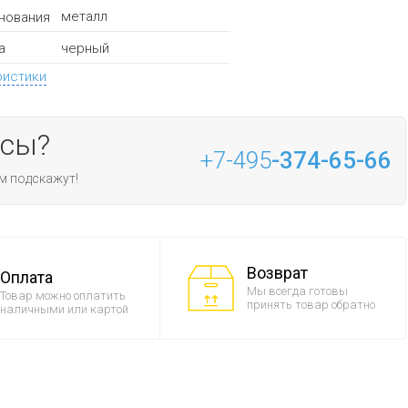
металл
нования
черный
а
ристики
осы?
+7-495
-374-65-66
м подскажут!
Возврат
Оплата
Мы всегда готовы
Товар можно оплатить
принять товар обратно
наличными или картой