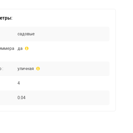
етры:
садовые
иммера
да
 :
уличная
4
0.04