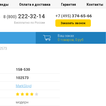
енды
Оплата и доставка
Гарантия
Контакты
222-32-14
+7 (495)
374-65-66
8 (800)
Бесплатно по России
Заказать звонок
Ваш заказ:
0 товаров, 0 руб
2573
158-530
102573
MarkSlojd
модерн