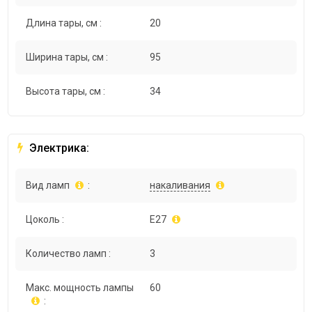
Длина тары, см :
20
Ширина тары, см :
95
Высота тары, см :
34
Электрика:
Вид ламп
:
накаливания
Цоколь :
E27
Количество ламп :
3
Макс. мощность лампы
60
: