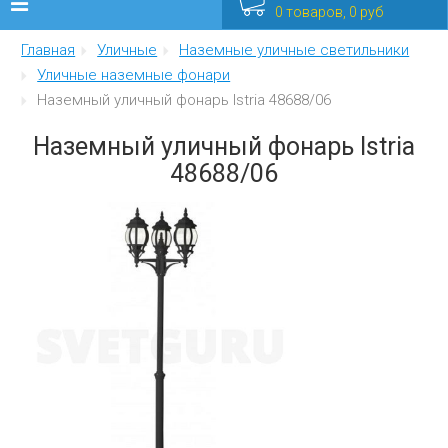
0 товаров, 0 руб
Главная
Уличные
Наземные уличные светильники
Люстры
Уличные наземные фонари
Наземный уличный фонарь Istria 48688/06
Бра
Наземный уличный фонарь Istria
Интерьерные
48688/06
Уличные
Распродажа
Еще
Мебель