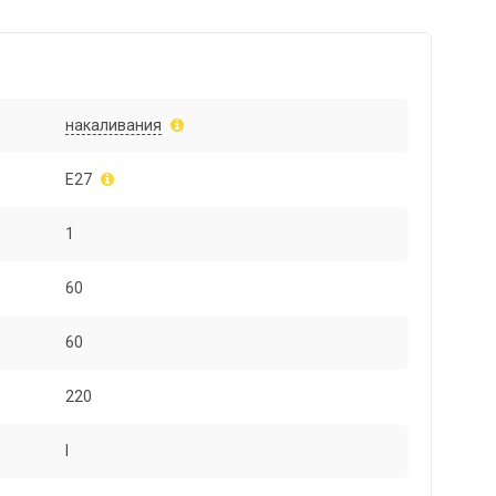
накаливания
E27
1
60
60
220
I