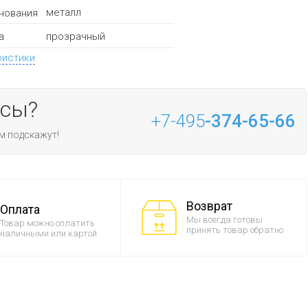
металл
нования
прозрачный
а
ристики
осы?
+7-495
-374-65-66
м подскажут!
Возврат
Оплата
Мы всегда готовы
Товар можно оплатить
принять товар обратно
наличными или картой