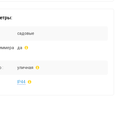
етры:
садовые
иммера
да
 :
уличная
IP44