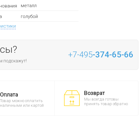
металл
нования
голубой
а
ристики
осы?
+7-495
-374-65-66
м подскажут!
Возврат
Оплата
Мы всегда готовы
Товар можно оплатить
принять товар обратно
наличными или картой