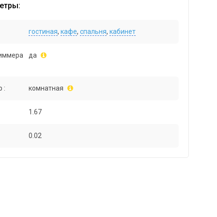
етры:
гостиная
,
кафе
,
спальня
,
кабинет
иммера
да
 :
комнатная
1.67
0.02