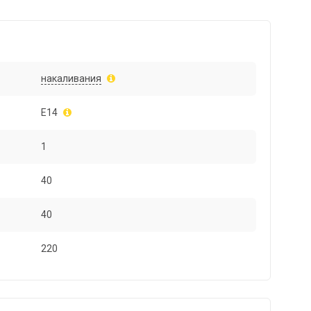
накаливания
E14
1
40
40
220