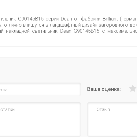
льник G90145B15 серии Dean от фабрики Brilliant (Герман
у, отлично впишутся в ландшафтный дизайн загородного д
ный накладной светильник Dean G90145B15 с максималь
Ваша оценка: