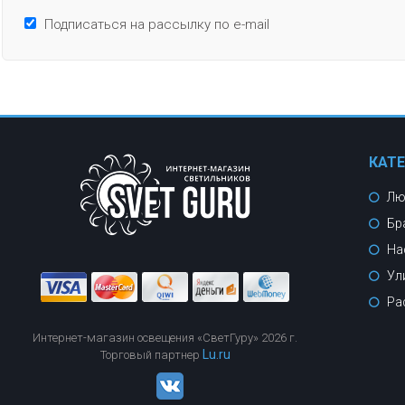
Подписаться на рассылку по e-mail
КАТ
Лю
Бр
На
Ул
Ра
Интернет-магазин освещения «СветГуру» 2026 г.
Lu.ru
Торговый партнер