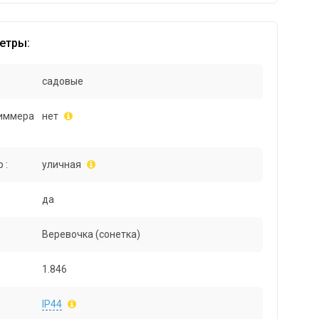
етры:
садовые
иммера
нет
 :
уличная
да
Веревочка (сонетка)
1.846
IP44