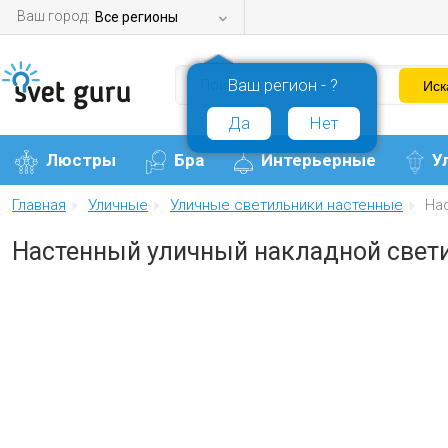
Ваш город:
Все регионы
Ваш регион - ?
Да
Нет
Люстры
Бра
Интерьерные
У
Главная
Уличные
Уличные светильники настенные
На
Настенный уличный накладной свет