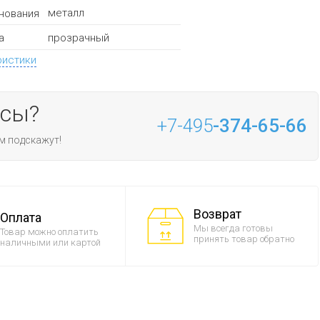
металл
нования
прозрачный
а
ристики
осы?
+7-495
-374-65-66
м подскажут!
Возврат
Оплата
Мы всегда готовы
Товар можно оплатить
принять товар обратно
наличными или картой