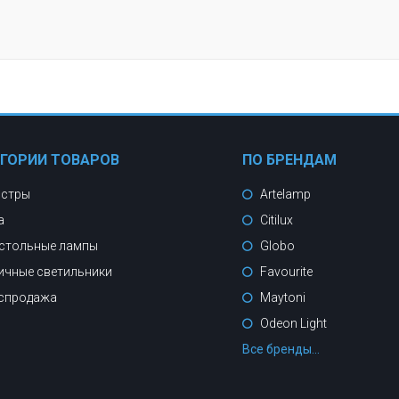
ЕГОРИИ ТОВАРОВ
ПО БРЕНДАМ
стры
Artelamp
а
Citilux
стольные лампы
Globo
ичные светильники
Favourite
спродажа
Maytoni
Odeon Light
Все бренды...