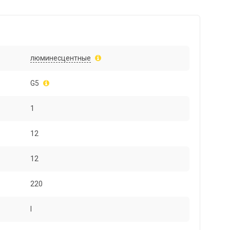
люминесцентные
G5
1
12
12
220
I