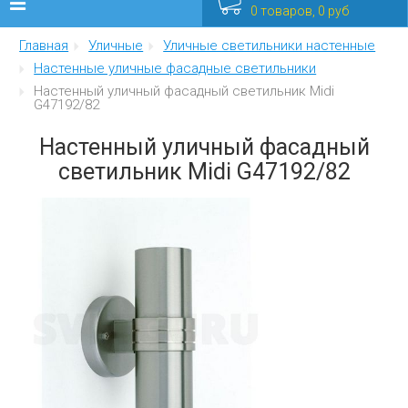
0 товаров, 0 руб
Главная
Уличные
Уличные светильники настенные
Люстры
Настенные уличные фасадные светильники
Настенный уличный фасадный светильник Midi
Бра
G47192/82
Интерьерные
Настенный уличный фасадный
светильник Midi G47192/82
Уличные
Распродажа
Еще
Мебель