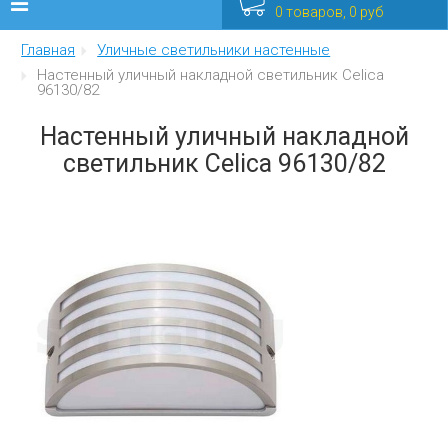
0 товаров, 0 руб
Главная
Уличные светильники настенные
Люстры
Настенный уличный накладной светильник Celica
96130/82
Бра
Настенный уличный накладной
Интерьерные
светильник Celica 96130/82
Уличные
Распродажа
Еще
Мебель