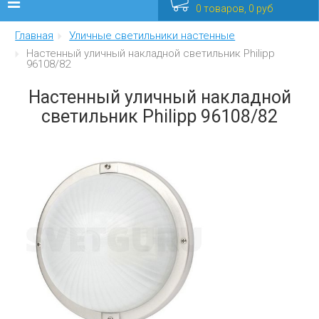
0 товаров, 0 руб
Главная
Уличные светильники настенные
Люстры
Настенный уличный накладной светильник Philipp
96108/82
Бра
Настенный уличный накладной
Интерьерные
светильник Philipp 96108/82
Уличные
Распродажа
Еще
Мебель